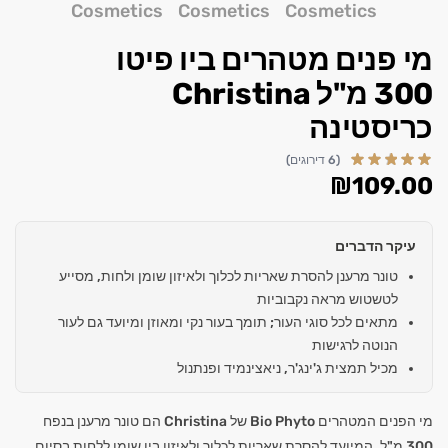
מי פנים מטהרים ביו פיטו
300 מ"ל Christina
כריסטינה
(6 דירוגים)
₪
109.00
עיקר הדברים
טונר מרענן להסרת שאריות לכלוך ולאיזון שומן ולחות, מסייע
לטשטוש מראה נקבוביות
מתאים לכל סוגי העור; תומך בעור נקי ומאוזן ומיועד גם לעור
הנוטה לרגישות
מכיל תמצית ג'ינג'ר, ניאצינמיד ופנתנול
מי הפנים המטהרים Bio Phyto של Christina הם טונר מרענן בנפח
300 מ"ל, המיועד להסרת שאריות לכלוך ולאיזון בין שומן ללחות בסיום