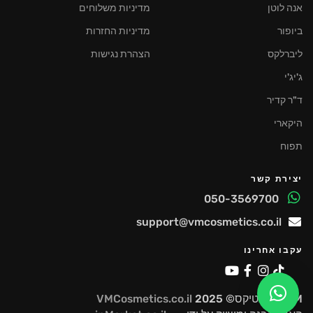
אנה לוטן
מדיניות משלוחים
ביופור
מדיניות החזרות
ליברלקס
הצהרת נגישות
ג'יג'י
ד"ר קדיר
היקארי
תפוח
יצירת קשר
050-3569700
support@vmcosmetics.co.il
עקבו אחרינו
VM קוסמטיקס© 2025
VMCosmetics.co.il