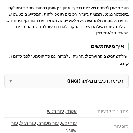
טונר מרענן להסרת שאריות לכלוך ואיזון בין שומן ללחות. מכיל קומפלקס
ביואסטרינג'נט, תמצית ג’ינג’ר ורכיבים תומכי לחות, המסייעים בטשטוש
מראה נקבוביות ולתחושת ניקוי ללא ייבוש. משאיר את העור נקי, נינוח ורענן
– שלב חשוב להשלמת שגרת הניקוי ולהכנת העור לספיגת החומרים
הפעילים לאחר מכן.
איך משתמשים
יש להשתמש בוקר וערב לאחר ניקוי. למרוח עם פד קוסמטי לפני סרום או
קרם.
רשימת רכיבים מלאה (INCI)
פתרונות לבעיות
אקנה
,
עור רגיש
עור יבש
,
עור מעורב
,
עור רגיל
,
עור
סוג עור
שומני