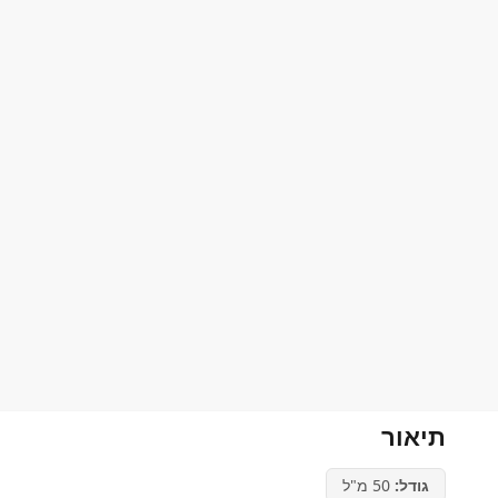
תיאור
גודל:
50 מ"ל