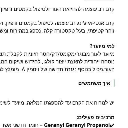
קרם רב עוצמה להחייאת העור ולטיפול בקמטים ורפיון 
קרם אנטי-אייג'ינג רב עוצמה לטיפול בקמטים ורפיון,
זוהר קטיפתי. בעל טקסטורה קלה, נספג במהירות ומשאיר את העור רווי עם ניחוח עדין. ג
למי מיועד?
נוסחה ייחודית להאצת ייצור קולגן, לחידוש ושיקום ה
העור.מכיל בנוסף נגזרת חדישה של ויטמין A. מומלץ להשתמש במסכת
איך משתמשים
יש למרוח את הקרם עד להספגתו המלאה. מיועד לשימוש
מרכיבים פעילים:
Geranyl Geranyl Propanol
✔️