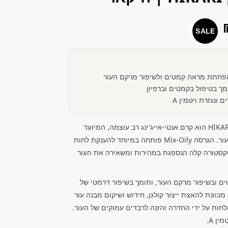
SALE
להפחתת מראה קמטים ולשיפור מרקם העור
ך בטיפול בקמטים וברפיון
של HIKARI הוא קרם אנטי-אייג'ינג רב עוצמה, המיועד
לטיפול בקמטים ורפיון ולהחייאת העור. הגרסה Mix-Oily פותחה במיוחד להענקת לחות
טקסטורה קלה הנספגת במהירות ומשאירה את העור
 ובשיפור מרקם העור, ותומך בשיפור דרמטי של
מכוונת להאצת ייצור קולגן, חידוש ושיקום מבנה עור
חות על ידי החדרה והזנה לרבדים עמוקים של העור.
ן A.