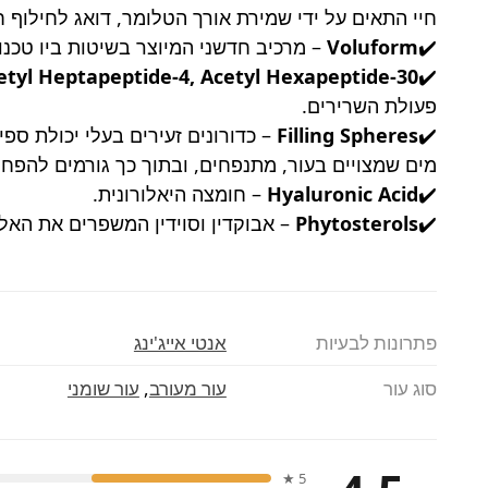
חיי התאים על ידי שמירת אורך הטלומר, דואג לחילוף חו
✔️
Voluform
– מרכיב חדשני המיוצר בשיטות ביו טכנ
etyl Heptapeptide-4, Acetyl Hexapeptide-30
✔️
פעולת השרירים.
✔️
Filling Spheres
– כדורונים זעירים בעלי יכולת ספ
מים שמצויים בעור, מתנפחים, ובתוך כך גורמים להפ
✔️
Hyaluronic Acid
– חומצה היאלורונית.
✔️
Phytosterols
– אבוקדין וסוידין המשפרים את האלס
פתרונות לבעיות
אנטי אייג'ינג
סוג עור
עור מעורב
,
עור שומני
5 ★