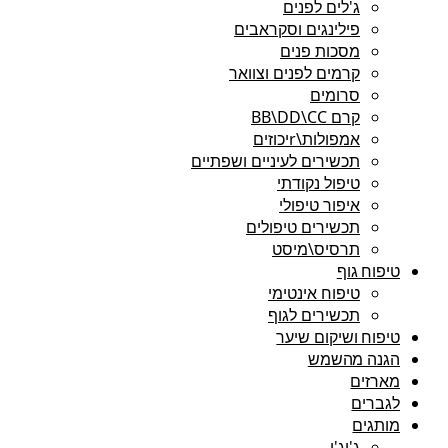
ג'לים לפנים
פילינגים וסקראבים
מסכות פנים
קרמים לפנים וצוואר
סרומים
קרם BB\DD\CC
אמפולות\rיכוזים
תכשירים לעיניים ושפתיים
טיפול נקודתי
איפור טיפולי
תכשירים טיפולים
תרסיס\מיסט
טיפוח גוף
טיפוח אינטימי
תכשירים לגוף
טיפוח ושיקום שיער
הגנה מהשמש
מארזים
לגברים
מותגים
ג'יג'י