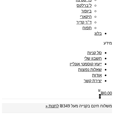
ל'ברלקס
ביופור
היקארי
ד"ר קדיר
תפוח
בלוג
מידע
סל קניות
חשבון שלי
ייעוץ קוסמטי אונליין
שאלות נפוצות
אודות
יצירת קשר
₪
0.00
0
משלוח חינם בקנייה מעל ₪349
לחנות «