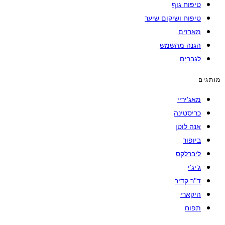
טיפוח גוף
טיפוח ושיקום שיער
מארזים
הגנה מהשמש
לגברים
מותגים
מאג'יריי
כריסטינה
אנה לוטן
ביופור
ליברלקס
ג'יג'י
ד"ר קדיר
היקארי
תפוח