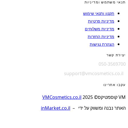
תנאי משתמש ומדיניות
תקנון ותנאי שימוש
מדיניות פרטיות
מדיניות משלוחים
מדיניות החזרות
הצהרת נגישות
יצירת קשר
050-3569700
support@vmcosmetics.co.il
עקבו אחרינו
VM קוסמטיקס© 2025
VMCosmetics.co.il
האתר נבנה ומשווק על ידי –
inMarket.co.il