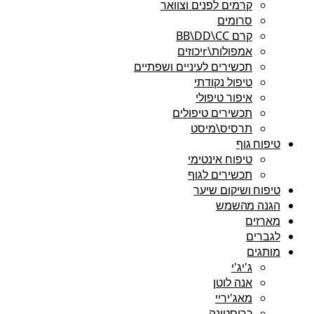
קרמים לפנים וצוואר
סרומים
קרם BB\DD\CC
אמפולות\rיכוזים
תכשירים לעיניים ושפתיים
טיפול נקודתי
איפור טיפולי
תכשירים טיפולים
תרסיס\מיסט
טיפוח גוף
טיפוח אינטימי
תכשירים לגוף
טיפוח ושיקום שיער
הגנה מהשמש
מארזים
לגברים
מותגים
ג'יג'י
אנה לוטן
מאג'יריי
כריסטינה