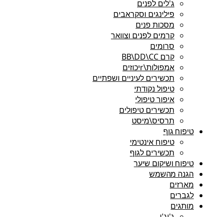
ג'לים לפנים
פילינגים וסקראבים
מסכות פנים
קרמים לפנים וצוואר
סרומים
קרם BB\DD\CC
אמפולות\rיכוזים
תכשירים לעיניים ושפתיים
טיפול נקודתי
איפור טיפולי
תכשירים טיפולים
תרסיס\מיסט
טיפוח גוף
טיפוח אינטימי
תכשירים לגוף
טיפוח ושיקום שיער
הגנה מהשמש
מארזים
לגברים
מותגים
ג'יג'י