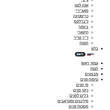
אנה לוטן
מאג'יריי
כריסטינה
ל'ברלקס
ביופור
היקארי
ד"ר קדיר
תפוח
בלוג
HE
RU
עמוד ראשי
חנות
מבצעים
טיפוח פנים
מי פנים
ניקוי פנים
ג'לים לפנים
פילינגים וסקראבים
מסכות פנים