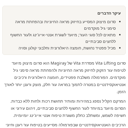
עיקר הדברים
סרום מיצוק המסייע בחיזוק מראה החיוניות ובהפחתת מראה
סימני גיל מוקדמים
מתאים לכל סוגי העור; מיועד לשגרת אנטי-אייג'ינג ולעור החשוף
ללחצים סביבתיים
מכיל פפטיד נחושת, חומצה היאלורונית וחלבוני קולגן וסויה
סרום Vita Lifting מסדרת Vita של Magiray הוא סרום מיצוק מיועד
לטיפוח עור הזקוק לחיזוק מראה החיוניות ולהפחתת מראה סימני גיל
מוקדמים. הפורמולה משלבת פפטידים, חומצה היאלורונית ורכיבים
אנטיאוקסידנטיים במטרה לתמוך במראה עור חלק, מוצק ורענן יותר לאורך
הזמן.
המרקם הקליל נספג במהירות ומותיר תחושת רכות ולחות ללא כבדות.
הסרום מיועד במיוחד לעור החשוף ללחצים סביבתיים, זיהום עירוני או
חשיפה לשמש, ומשתלב כחלק משגרת טיפוח אנטי אייג'ינג יומיומית.
הרכיבים האנטיאוקסידנטיים שבפורמולה מסייעים בטיפוח עור רענן וחיוני