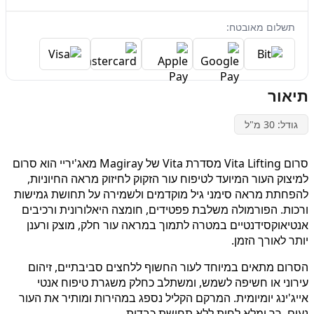
תשלום מאובטח:
תיאור
גודל: 30 מ"ל
סרום Vita Lifting מסדרת Vita של Magiray מאג'יריי הוא סרום
למיצוק העור המיועד לטיפוח עור הזקוק לחיזוק מראה החיוניות,
להפחתת מראה סימני גיל מוקדמים ולשמירה על תחושת גמישות
ורכות. הפורמולה משלבת פפטידים, חומצה היאלורונית ורכיבים
אנטיאוקסידנטיים במטרה לתמוך במראה עור חלק, מוצק ורענן
יותר לאורך הזמן.
הסרום מתאים במיוחד לעור החשוף ללחצים סביבתיים, זיהום
עירוני או חשיפה לשמש, ומשתלב כחלק משגרת טיפוח אנטי
אייג'ינג יומיומית. המרקם הקליל נספג במהירות ומותיר את העור
נעים, רך ומלא לחות ללא תחושת כבדות.