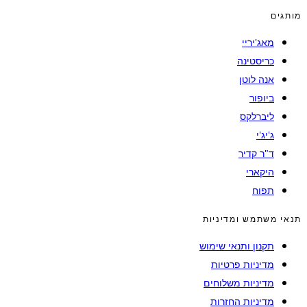
מותגים
מאג'יריי
כריסטינה
אנה לוטן
ביופור
ליברלקס
ג'יג'י
ד"ר קדיר
היקארי
תפוח
תנאי משתמש ומדיניות
תקנון ותנאי שימוש
מדיניות פרטיות
מדיניות משלוחים
מדיניות החזרות