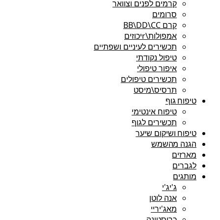
קרמים לפנים וצוואר
סרומים
קרם BB\DD\CC
אמפולות\rיכוזים
תכשירים לעיניים ושפתיים
טיפול נקודתי
איפור טיפולי
תכשירים טיפולים
תרסיס\מיסט
טיפוח גוף
טיפוח אינטימי
תכשירים לגוף
טיפוח ושיקום שיער
הגנה מהשמש
מארזים
לגברים
מותגים
ג'יג'י
אנה לוטן
מאג'יריי
כריסטינה