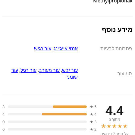
Methylpropionak
מידע נוסף
פתרונות לבעיות
אנטי אייג'ינג
,
עור רגיש
עור יבש
,
עור מעורב
,
עור רגיל
,
עור
סוג עור
שומני
4.4
3
5 ★
4
4 ★
מתוך 5
0
3 ★
★★★★★
0
2 ★
על סמך 7 דירוגים