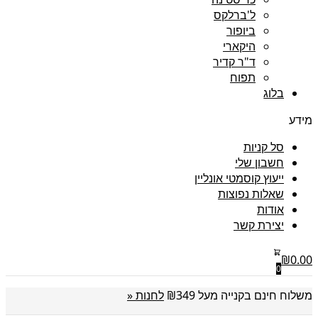
ל'ברלקס
ביופור
היקארי
ד"ר קדיר
תפוח
בלוג
מידע
סל קניות
חשבון שלי
ייעוץ קוסמטי אונליין
שאלות נפוצות
אודות
יצירת קשר
₪
0.00
0
משלוח חינם בקנייה מעל ₪349
לחנות «