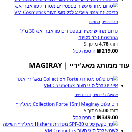
טיפוח פנים
,
סרומים
סרום מחדש עשיר בפפטידים פוראבר יאנג 30 מ"ל
Christina כריסטינה
דורג
4.78
מתוך 5
₪
219.00
הוספה לסל
עוד ממותג מאג'יריי | MAGIRAY
אמפולות \ ריכוזים
,
טיפוח פנים
וייט פלוס Collection Forte 15ml Magiray מאג'יריי
דורג
5.00
מתוך 5
₪
349.00
הוספה לסל