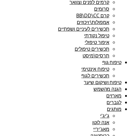
קרמים לפנים וצוואר
סרומים
קרם BB\DD\CC
אמפולות\rיכוזים
תכשירים לעיניים ושפתיים
טיפול נקודתי
איפור טיפולי
תכשירים טיפולים
תרסיס\מיסט
טיפוח גוף
טיפוח אינטימי
תכשירים לגוף
טיפוח ושיקום שיער
הגנה מהשמש
מארזים
לגברים
מותגים
ג'יג'י
אנה לוטן
מאג'יריי
כריסטינה