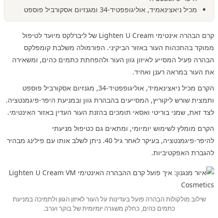
מכיל ניאצינאמיד, אוליגופפטיד-34 ומגנזיום אסקורביל פוספט
קרם הבהרה אינטימי Lighten U Cream של ליברלקס מיועד לטיפול
ממוקד בהתכהות העור באזור הביקיני. הפורמולה משלבת קומפלקס
הבהרה פעיל המסייע לאיזון גוון העור ולהפחתת כתמים כהים, ומשאירה
את העור במראה רענן ואחיד.
הקרם מכיל ניאצינאמיד, אוליגופפטיד-34, מגנזיום אסקורביל פוספט
ותמצית שורש ליקוריץ, המסייעים בהבהרת גוון ובמניעת היפר-פיגמנטציה.
לצד זאת, שמני בוריטי ואסאי תומכים בהזנת העור העדין באזור האינטימי.
הקרם מומלץ לשימוש יומיומי, ומתאים גם כטיפול מניעתי
להיפר-פיגמנטציה, בעיקר לאחר גיל 40. ניתן לשלב אותו עם פילינג מבהיר
להגברת האפקטיביות.
שילוב מולקולות הבהרה פועל בעדינות על העור לאיזון הגוון ולתמיכה במניעת
כתמים כהים, כחלק משגרה יומיומית של בוקר וערב.