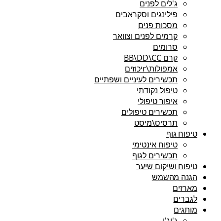
ג'לים לפנים
פילינגים וסקראבים
מסכות פנים
קרמים לפנים וצוואר
סרומים
קרם BB\DD\CC
אמפולות\rיכוזים
תכשירים לעיניים ושפתיים
טיפול נקודתי
איפור טיפולי
תכשירים טיפולים
תרסיס\מיסט
טיפוח גוף
טיפוח אינטימי
תכשירים לגוף
טיפוח ושיקום שיער
הגנה מהשמש
מארזים
לגברים
מותגים
ג'יג'י