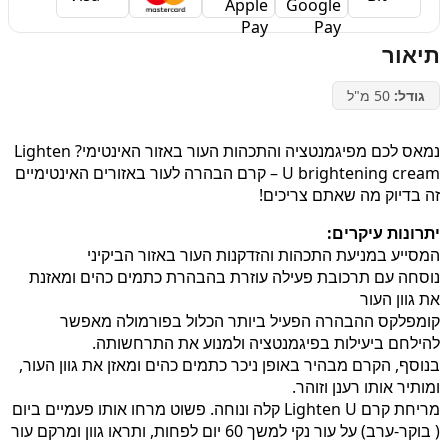
תיאור
גודל:
50 מ"ל
נמאס לכם מפיגמנטציה והתכהות העור באזור האינטימי? Lighten
U brightening cream – קרם הבהרה לעור באזורים האינטימיים
זה בדיוק מה שאתם צריכים!
יתרונות עיקרים:
המסייע במניעת התכהות והזדקנות העור באזור הביקיני
נוסחה עם תרכובת פעילה עוזרת בהבהרת כתמים כהים ומאזנת
את גוון העור
קומפלקס ההבהרה הפעיל ביותר הכלול בפורמולה מאפשר
להילחם ביעילות בפיגמנטציה ולמנוע את התרחשותה.
בנוסף, הקרם מבהיר באופן ניכר כתמים כהים ומאזן את גוון העור,
ומותיר אותו רענן וזוהר.
מריחת קרם Lighten U קלה ונוחה. פשוט מרחו אותו פעמיים ביום
( בוקר-ערב) על עור נקי למשך 60 יום לפחות, ותראו גוון ומרקם עור