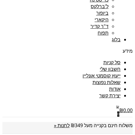
ל'ברלקס
ביופור
היקארי
ד"ר קדיר
תפוח
בלוג
מידע
סל קניות
חשבון שלי
ייעוץ קוסמטי אונליין
שאלות נפוצות
אודות
יצירת קשר
₪
0.00
0
משלוח חינם בקנייה מעל ₪349
לחנות «