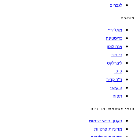
לגברים
מותגים
מאג'יריי
כריסטינה
אנה לוטן
ביופור
ליברלקס
ג'יג'י
ד"ר קדיר
היקארי
תפוח
תנאי משתמש ומדיניות
תקנון ותנאי שימוש
מדיניות פרטיות