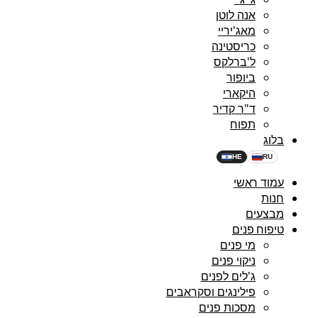
אנה לוטן
מאג'יריי
כריסטינה
ל'ברלקס
ביופור
היקארי
ד"ר קדיר
תפוח
בלוג
HE
RU
עמוד ראשי
חנות
מבצעים
טיפוח פנים
מי פנים
ניקוי פנים
ג'לים לפנים
פילינגים וסקראבים
מסכות פנים